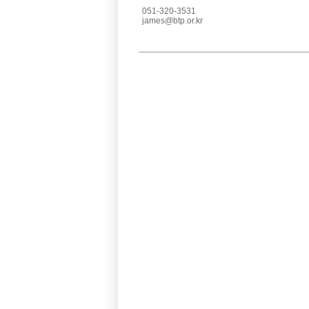
051-320-3531
james@btp.or.kr